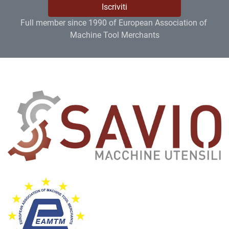
Iscriviti
Full member since 1990 of European Association of 
Machine Tool Merchants