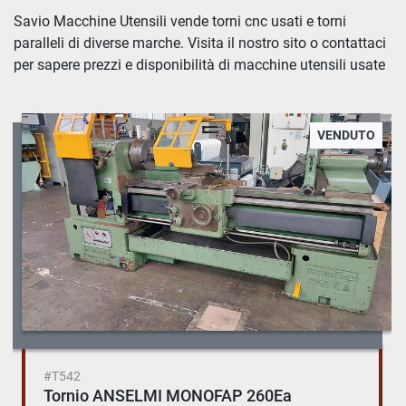
Tornio Convenzionale (18)
Savio Macchine Utensili vende torni cnc usati e torni 
paralleli di diverse marche. Visita il nostro sito o contattaci 
Ordina per
per sapere prezzi e disponibilità di macchine utensili usate
VENDUTO
#T542
Tornio ANSELMI MONOFAP 260Ea