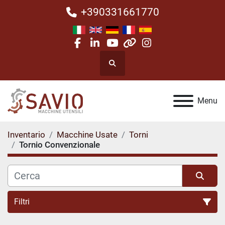
+390331661770
facebook
linkedin
youtube
other
instagram
Cerca
Menu
Inventario
Macchine Usate
Torni
Tornio Convenzionale
Filtri