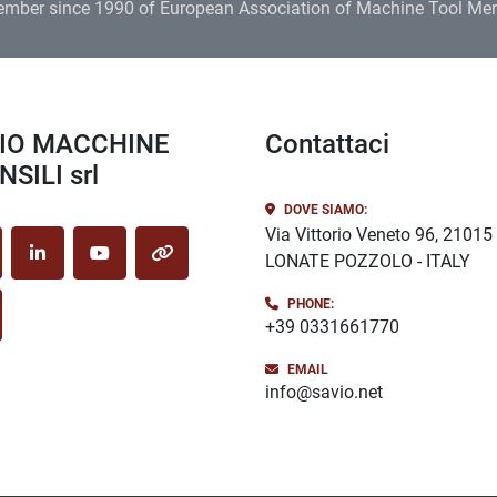
ember since 1990 of European Association of Machine Tool Me
Contattaci
SILI srl
DOVE SIAMO:
Via Vittorio Veneto 96, 21015
LONATE POZZOLO - ITALY
cebook
linkedin
youtube
other
PHONE:
stagram
+39 0331661770
EMAIL
info@savio.net