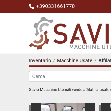
+390331661770
Inventario
Macchine Usate
Affila
Savio Macchine Utensili vende affilatrici usate d