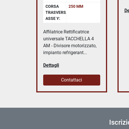
CORSA
250 MM
De
TRASVERSALE
ASSE Y:
Affilatrice Rettificatrice
universale TACCHELLA 4
AM - Divisore motorizzato,
impianto refrigerant...
Dettagli
Contattaci
Iscriz