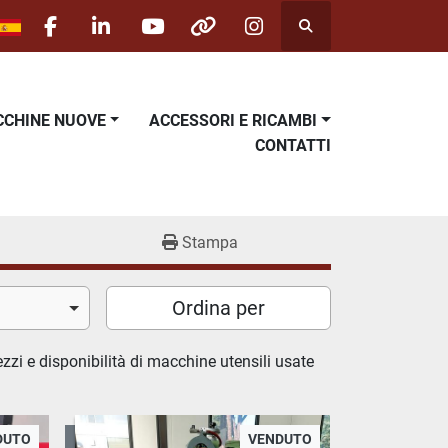
Cerca
facebook
linkedin
youtube
other
instagram
ACCHINE NUOVE
ACCESSORI E RICAMBI
CONTATTI
Stampa
Ordina per
ezzi e disponibilità di macchine utensili usate
DUTO
VENDUTO