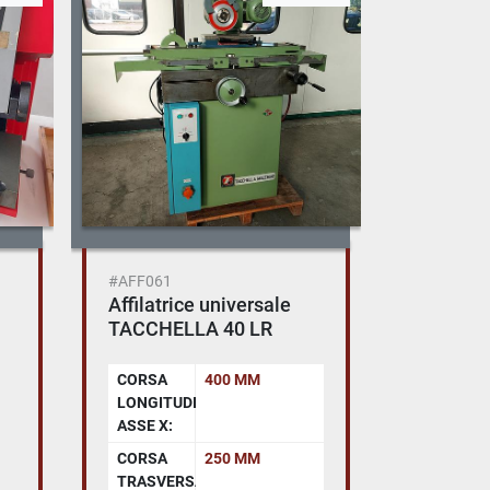
#AFF061
Affilatrice universale
TACCHELLA 40 LR
CORSA
400 MM
LONGITUDINALE
ASSE X:
CORSA
250 MM
TRASVERSALE