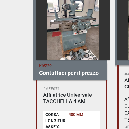
Prezzo
Contattaci per il prezzo
#
Af
C
#AFF071
Affilatrice Universale
Af
TACCHELLA 4 AM
C
C
CORSA
400 MM
TE
LONGITUDINALE
af
ASSE X: