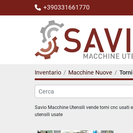
+390331661770
Inventario
Macchine Nuove
Torni
Savio Macchine Utensili vende torni cnc usati e t
utensili usate