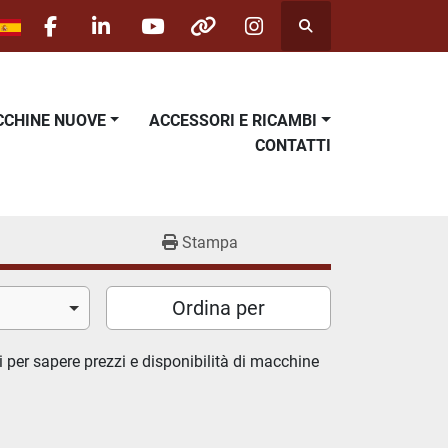
Cerca
facebook
linkedin
youtube
other
instagram
ACCHINE NUOVE
ACCESSORI E RICAMBI
CONTATTI
Stampa
Ordina per
i per sapere prezzi e disponibilità di macchine 