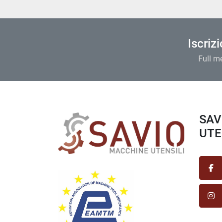
Iscriz
Full m
SAVIO MACCHINE
UTEN
fa
in