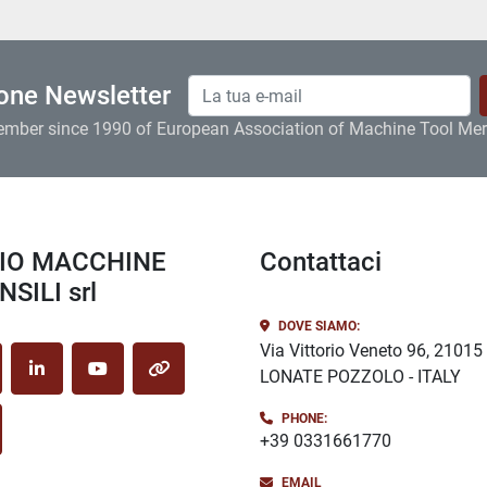
ione Newsletter
ember since 1990 of European Association of Machine Tool Me
Contattaci
SILI srl
DOVE SIAMO:
Via Vittorio Veneto 96, 21015
LONATE POZZOLO - ITALY
cebook
linkedin
youtube
other
PHONE:
stagram
+39 0331661770
EMAIL