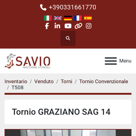
+390331661770
facebook
linkedin
youtube
other
instagram
Cerca
Menu
Inventario
Venduto
Torni
Tornio Convenzionale
T508
Tornio GRAZIANO SAG 14