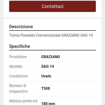
Contattaci
Descrizione
Tornio Parallelo Convenzionale GRAZIANO SAG 14
Specifiche
Produttore
GRAZIANO
Modello
SAG 14
Condizione
Usato
Numero di
T508
magazzino
Altezza punte sul
180 mm