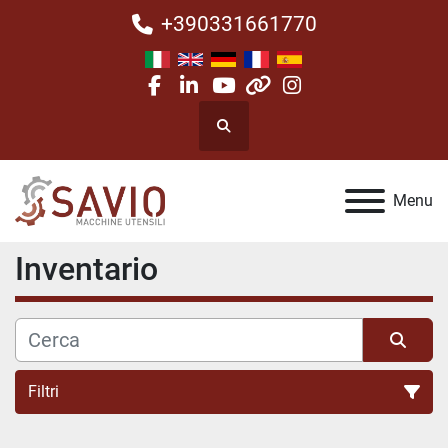
+390331661770
facebook
linkedin
youtube
other
instagram
Cerca
Menu
Inventario
Filtri