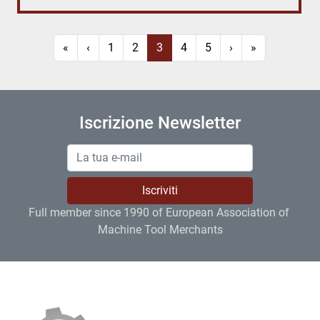
«
‹
1
2
3
4
5
›
»
Iscrizione Newsletter
Iscriviti
Full member since 1990 of European Association of 
Machine Tool Merchants