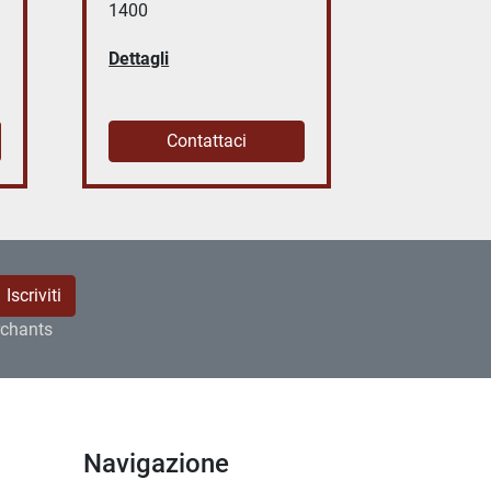
1400 X
Modello 
Dettagli
Dettagli
Contattaci
Co
Iscriviti
rchants
Navigazione