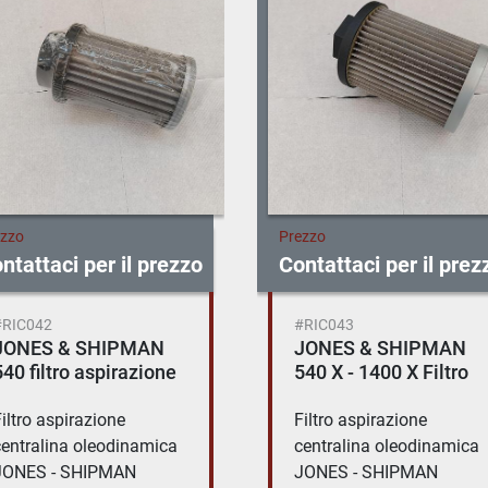
ezzo
Prezzo
ntattaci per il prezzo
Contattaci per il prez
#RIC043
#RIC041
JONES & SHIPMAN
JONES - SHIPMAN
540 X - 1400 X Filtro
540 Albero per
aspirazione
Bilanciare Mola
iltro aspirazione
Albero per Bilanciare
centralina oleodinamica
Mola JONES - SHIPMAN
JONES - SHIPMAN
Modello 540 Modello