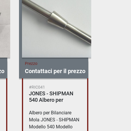
Prezzo
Prezzo
zo
Contattaci per il prezzo
Contattac
#RIC044
#RIC042
Filtro olio guide
JONES 
JONES & SHIPMAN
540 filtr
540X - 1400X
Filtro olio lubrificazione
Filtro asp
guide JONES - SHIPMAN
centralin
Modello 540 X Modello
JONES - 