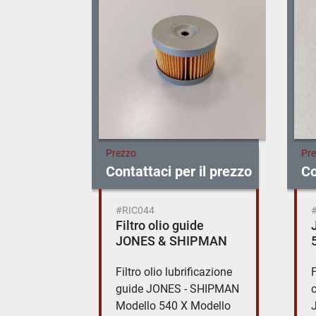
Prezzo
Pr
 il prezzo
Contattaci per il prezzo
Co
#RIC042
de
JONES & SHIPMAN
IPMAN
540 filtro aspirazione
ficazione
Filtro aspirazione
F
 SHIPMAN
centralina oleodinamica
Modello
JONES - SHIPMAN