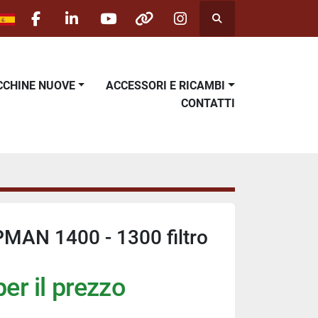
Cerca
facebook
linkedin
youtube
other
instagram
ACCHINE NUOVE
ACCESSORI E RICAMBI
CONTATTI
MAN 1400 - 1300 filtro
er il prezzo