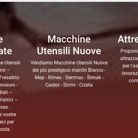
e
Macchine
Attr
ate
Utensili Nuove
Proponi
attrezza
 Utensili
Vendiamo Macchine Utensili Nuove
per l'a
rni –
dei più prestigiosi marchi Bianco -
lavoraz
 Fresatrici
Mep - Rimex - Serrmac - Bimak -
comp
erosioni -
Castor - Sicmi - Cizeta
iali –
ilatrici –
esse -
e vostre
eci per
posta.