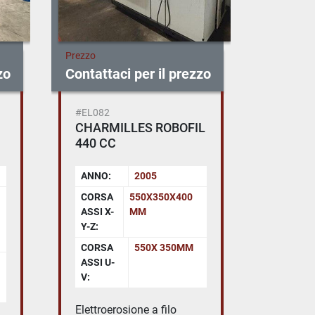
Prezzo
Prezzo
zo
Contattaci per il prezzo
Contatta
#EL082
#EL083
CHARMILLES ROBOFIL
Elettr
440 CC
AGIET
ANNO:
2005
ANNO:
CORSA
550X350X400
CORSA
ASSI X-
MM
LONGI
Y-Z:
ASSE X
CORSA
550X 350MM
CORSA
ASSI U-
TRASV
V:
ASSE Y
Elettroerosione a filo
Elettroe