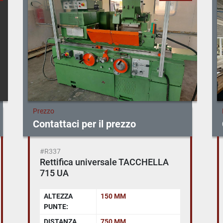
Prezzo
Contattaci per il prezzo
#R337
Rettifica universale TACCHELLA
715 UA
ALTEZZA
150 MM
PUNTE:
DISTANZA
750 MM