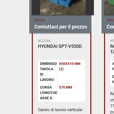
Prezzo
Pre
 prezzo
Contattaci per il prezzo
Con
#CL094
#
Hi-
HYUNDAI SPT-V550D
R
T
DIMENSIONI
650X410 MM
TAVOLA
(2)
00 MM
DI
LAVORO:
CORSA
570 MM
LONGITUDINALE
Re
M
ASSE X:
u
7
Centro di lavoro verticale
m