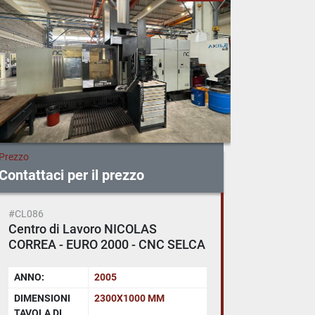
Prezzo
Prezzo
Contattaci per il prezzo
Contatta
#CL086
#EL082
Centro di Lavoro NICOLAS
CHARM
CORREA - EURO 2000 - CNC SELCA
4045
ANNO:
2005
ANNO:
DIMENSIONI
2300X1000 MM
CORSA 
TAVOLA DI
Y-Z: