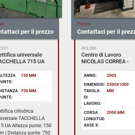
zzo
Prezzo
tattaci per il prezzo
Contattaci per il prez
R337
#CL086
ettifica universale
Centro di Lavoro
ACCHELLA 715 UA
NICOLAS CORREA -
EURO 2000 - CNC
SELCA 4045
ALTEZZA
150 MM
ANNO:
2005
PUNTE:
DIMENSIONI
2300X1000
DISTANZA
750 MM
TAVOLA
MM
PUNTE:
DI
LAVORO:
ttifica cilindrica
CORSA
2000 MM
niversale TACCHELLA
LONGITUDINALE
15 UA Altezza punte: 150
ASSE X:
m | Distanza punte: 750