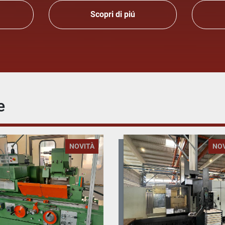
Scopri di piú
e
NOVITÀ
NO