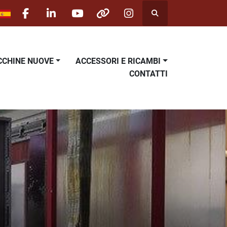
Cerca
facebook
linkedin
youtube
other
instagram
ACCHINE NUOVE
ACCESSORI E RICAMBI
CONTATTI