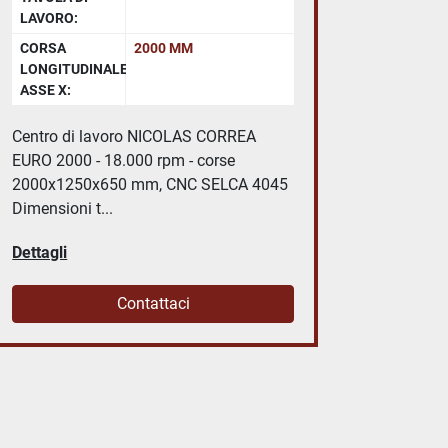
LAVORO:
CORSA
CORSA
2000 MM
U-V:
LONGITUDINALE
ASSE X:
Elettro
ROBOFIL
Centro di lavoro NICOLAS CORREA
x-y-z: 
EURO 2000 - 18.000 rpm - corse
2000x1250x650 mm, CNC SELCA 4045
Dettagli
Dimensioni t...
Dettagli
Contattaci