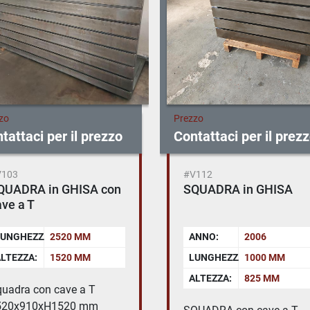
zo
Prezzo
tattaci per il prezzo
Contattaci per il prez
V103
#V112
QUADRA in GHISA con
SQUADRA in GHISA
ve a T
UNGHEZZA:
2520 MM
ANNO:
2006
LTEZZA:
1520 MM
LUNGHEZZA:
1000 MM
ALTEZZA:
825 MM
uadra con cave a T
520x910xH1520 mm