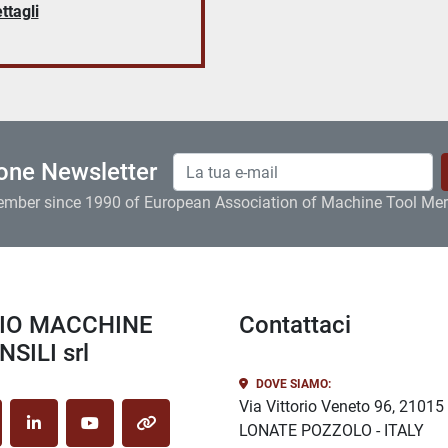
ttagli
ione Newsletter
ember since 1990 of European Association of Machine Tool Me
Contattaci
SILI srl
DOVE SIAMO:
Via Vittorio Veneto 96, 21015
LONATE POZZOLO - ITALY
cebook
linkedin
youtube
other