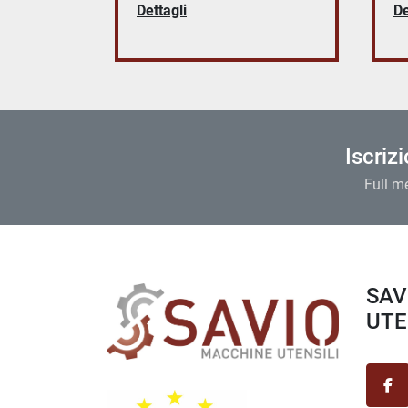
Dettagli
De
Iscriz
Full m
SAVIO MACCHINE
UTEN
fa