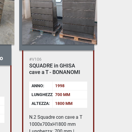
zo
#V106
SQUADRE in GHISA
cave a T - BONANOMI
ANNO:
1998
LUNGHEZZA:
700 MM
ALTEZZA:
1800 MM
N.2 Squadre con cave a T
1000x700xH1800 mm
Lunghezza: 700 mm |