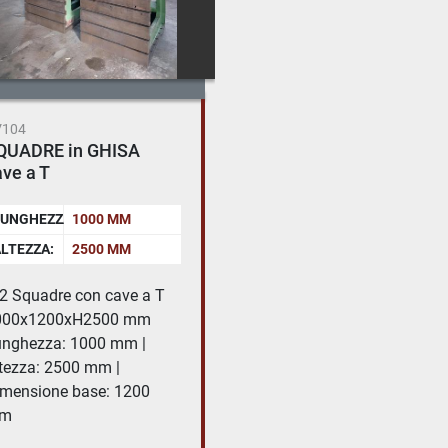
V104
QUADRE in GHISA
ve a T
UNGHEZZA:
1000 MM
LTEZZA:
2500 MM
2 Squadre con cave a T
000x1200xH2500 mm
nghezza: 1000 mm |
tezza: 2500 mm |
mensione base: 1200
m