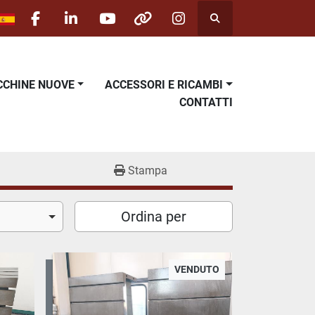
Cerca
facebook
linkedin
youtube
other
instagram
ACCHINE NUOVE
ACCESSORI E RICAMBI
CONTATTI
Stampa
Ordina per
VENDUTO