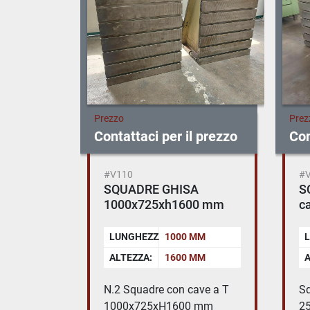
Prezzo
Prez
Contattaci per il prezzo
Con
#V110
#
SQUADRE GHISA
S
1000x725xh1600 mm
ca
LUNGHEZZA:
1000 MM
L
ALTEZZA:
1600 MM
A
N.2 Squadre con cave a T
Sq
1000x725xH1600 mm
2