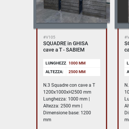
#V105
#
SQUADRE in GHISA
S
cave a T - SABIEM
ca
LUNGHEZZA:
1000 MM
L
ALTEZZA:
2500 MM
A
N.3 Squadre con cave a T
N.
1200x1000xH2500 mm
1
Lunghezza: 1000 mm |
Lu
Altezza: 2500 mm |
Al
Dimensione base: 1200
Di
mm
m