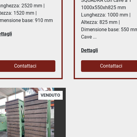
SQUADRA con cave a T
nghezza: 2520 mm |
1000x550xh825 mm
tezza: 1520 mm |
Lunghezza: 1000 mm |
mensione base: 910 mm
Altezza: 825 mm |
Dimensione base: 550 mm
ttagli
Cave ...
Dettagli
Contattaci
Contattaci
VENDUTO