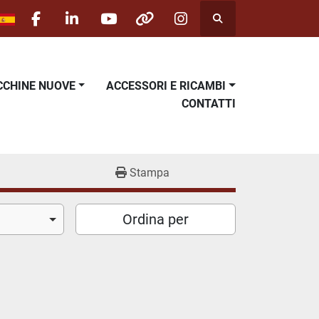
Cerca
facebook
linkedin
youtube
other
instagram
ACCHINE NUOVE
ACCESSORI E RICAMBI
CONTATTI
Stampa
Ordina per