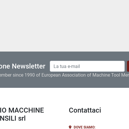
ione Newsletter
ember since 1990 of European Association of Machine Tool Me
Contattaci
SILI srl
DOVE SIAMO: