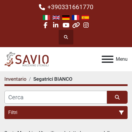
+390331661770
facebook
linkedin
youtube
other
instagram
Cerca
Menu
Inventario
Segatrici BIANCO
Filtri
Segatrici BIANCO (1)