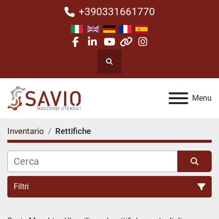
+390331661770
facebook
linkedin
youtube
other
instagram
Cerca
Menu
Inventario
Rettifiche
Filtri
Rettifiche (21)