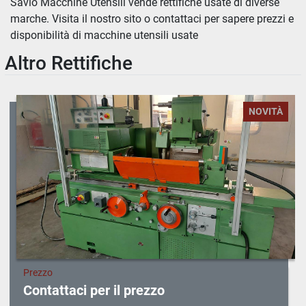
Savio Macchine Utensili vende rettifiche usate di diverse 
marche. Visita il nostro sito o contattaci per sapere prezzi e 
Ordina per
disponibilità di macchine utensili usate
Altro Rettifiche
NOVITÀ
Prezzo
Contattaci per il prezzo