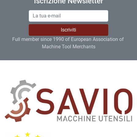
Iscrizione Newsletter
Iscriviti
Full member since 1990 of European Association of 
Machine Tool Merchants