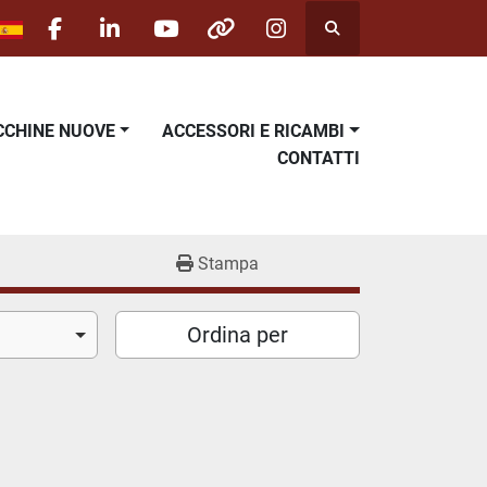
Cerca
facebook
linkedin
youtube
other
instagram
ACCHINE NUOVE
ACCESSORI E RICAMBI
CONTATTI
Stampa
Ordina per