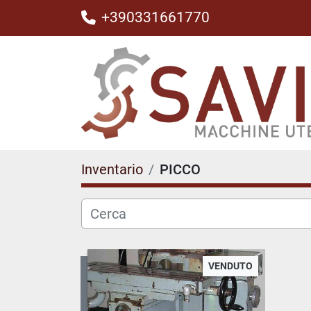
+390331661770
Inventario
PICCO
VENDUTO