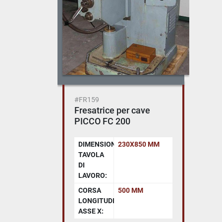
#FR159
Fresatrice per cave
PICCO FC 200
DIMENSIONI
230X850 MM
TAVOLA
DI
LAVORO:
CORSA
500 MM
LONGITUDINALE
ASSE X: