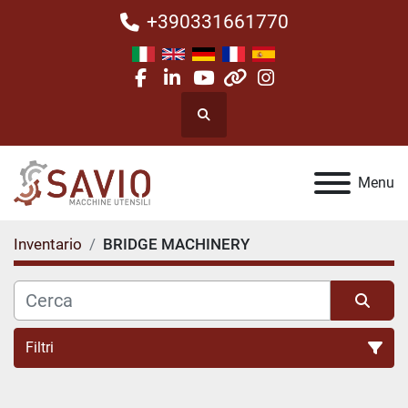
+390331661770
facebook
linkedin
youtube
other
instagram
Cerca
Menu
Inventario
BRIDGE MACHINERY
Filtri
Tutte le categorie