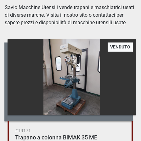
Trapani e Maschiatrici (5)
Savio Macchine Utensili vende trapani e maschiatrici usati 
di diverse marche. Visita il nostro sito o contattaci per 
Ordina per
sapere prezzi e disponibilità di macchine utensili usate
VENDUTO
#TR171
Trapano a colonna BIMAK 35 ME