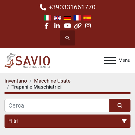
+390331661770
facebook
linkedin
youtube
other
instagram
Cerca
Menu
Inventario
Macchine Usate
Trapani e Maschiatrici
Filtri