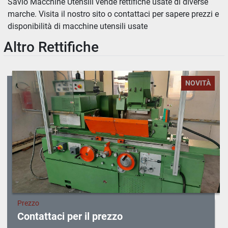
Savio Macchine Utensili vende rettifiche usate di diverse 
marche. Visita il nostro sito o contattaci per sapere prezzi e 
Ordina per
disponibilità di macchine utensili usate
Altro Rettifiche
NOVITÀ
Prezzo
Contattaci per il prezzo