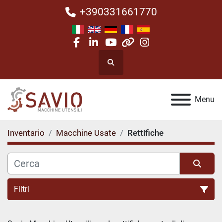
+390331661770
facebook
linkedin
youtube
other
instagram
Cerca
Menu
Inventario
Macchine Usate
Rettifiche
Filtri
Rettifiche (21)