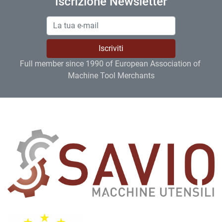
Iscrizione Newsletter
Iscriviti
Full member since 1990 of European Association of 
Machine Tool Merchants