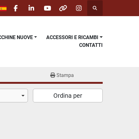
Cerca
facebook
linkedin
youtube
other
instagram
ACCHINE NUOVE
ACCESSORI E RICAMBI
CONTATTI
Stampa
Ordina per