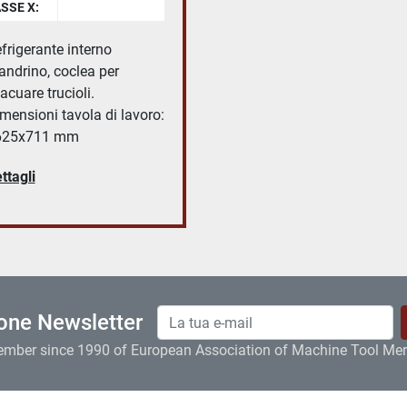
SSE X:
frigerante interno
ndrino, coclea per
acuare trucioli.
mensioni tavola di lavoro:
625x711 mm
ttagli
ione Newsletter
ember since 1990 of European Association of Machine Tool Me