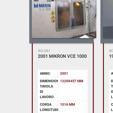
#CL061
#
2001 MIKRON VCE 1000
1
ANNO:
2001
DIMENSIONI
1220X457 MM
D
TAVOLA
DI
D
LAVORO:
L
CORSA
1016 MM
LONGITUDINALE
L