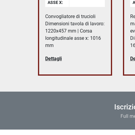
ASSE X:
A
Convogliatore di trucioli
Re
Dimensioni tavola di lavoro:
ma
1220x457 mm | Corsa
ev
longitudinale asse x: 1016
Di
mm
1
Dettagli
De
Iscriz
Full m