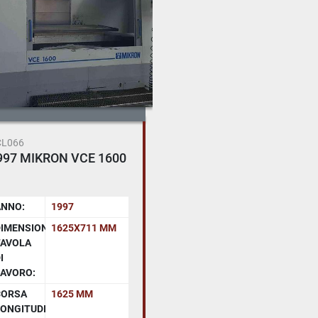
CL066
997 MIKRON VCE 1600
ANNO:
1997
IMENSIONI
1625X711 MM
TAVOLA
I
AVORO:
CORSA
1625 MM
ONGITUDINALE