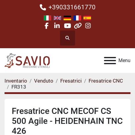
+390331661770
facebook
linkedin
youtube
other
instagram
Cerca
Menu
Inventario
Venduto
Fresatrici
Fresatrice CNC
FR313
Fresatrice CNC MECOF CS
500 Agile - HEIDENHAIN TNC
426