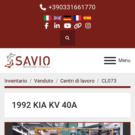
+390331661770
facebook
linkedin
youtube
other
instagram
Cerca
Menu
Inventario
Venduto
Centri di lavoro
CL073
1992 KIA KV 40A