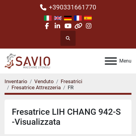
+390331661770
facebook
linkedin
youtube
other
instagram
Cerca
Menu
Inventario
Venduto
Fresatrici
Fresatrice Attrezzeria
FR
Fresatrice LIH CHANG 942-S
-Visualizzata