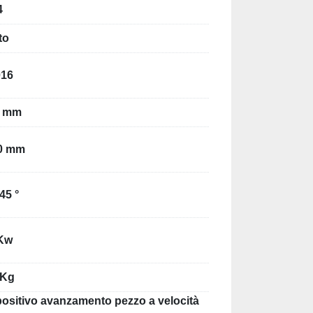
to
16
8 mm
0 mm
 45 °
 Kw
 Kg
ositivo avanzamento pezzo a velocità
abile art. AV-01