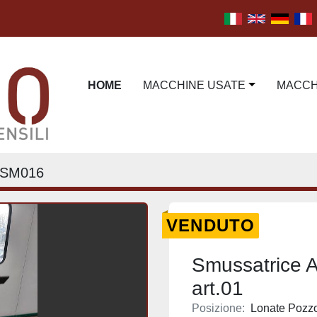
HOME
MACCHINE USATE
MACC
SM016
VENDUTO
Smussatrice
art.01
Posizione:
Lonate Pozzol