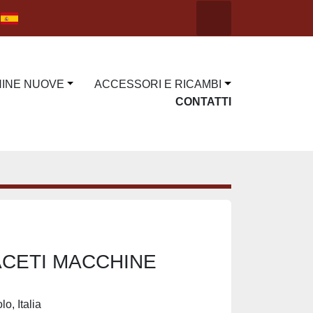
Cerca
facebook
linkedin
youtube
other
instagram
HINE NUOVE
ACCESSORI E RICAMBI
CONTATTI
 ACETI MACCHINE
o, Italia